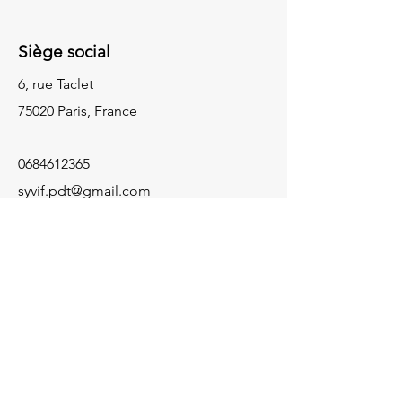
Siège social
6, rue Taclet
75020 Paris, France
0684612365
syvif.pdt@gmail.com
Plan du site
Accueil
Nos missions
Le vignoble
Nos vignerons
Nos Actualités